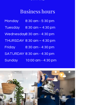
Business hours
Monday
8:30 am - 5:30 pm
Tuesday
8:30 am – 4:30 pm
Wednesday
8:30 am - 4:30 pm
THURSDAY
8:30 am – 4:30 pm
Friday
8:30 am - 4:30 pm
SATURDAY
8:30 am - 4:30 pm
Sunday
​10:00 am - 4:30 pm