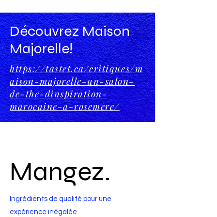
Découvrez Maison
Majorelle!
https://tastet.ca/critiques/m
aison-majorelle-un-salon-
de-the-dinspiration-
marocaine-a-rosemere/
Mangez.
Ingrédients de qualité pour une
expérience inégalée