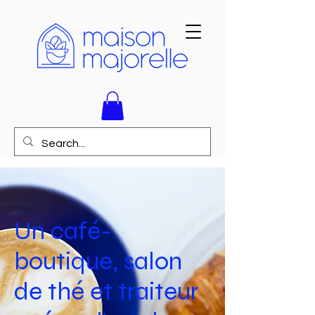
Un café-
boutique, salon
de thé et traiteur