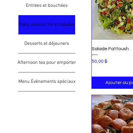
Entrées et bouchées
Plats, sandwichs et salades
Desserts et déjeuners
Aperçu rap
Salade Fattoush
Prix
50,00 $
Afternoon tea pour emporter
Menu Événements spéciaux
Ajouter au p