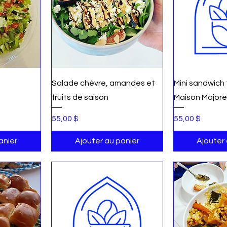
ide
Aperçu rapide
Aperç
Salade chèvre, amandes et
Mini sandwich
fruits de saison
Maison Majore
Prix
Prix
55,00 $
55,00 $
anier
Ajouter au panier
Ajouter