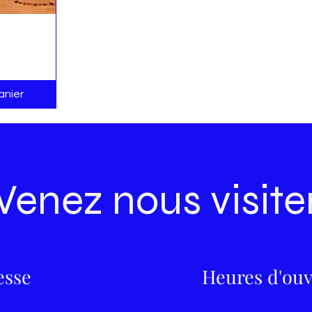
ide
anier
Venez nous visite
esse
Heures d'ouv