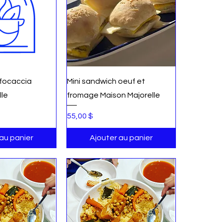
u rapide
Aperçu rapide
 focaccia
Mini sandwich oeuf et
lle
fromage Maison Majorelle
Prix
55,00 $
 au panier
Ajouter au panier