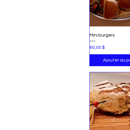
Aperçu rap
Mini burgers
Prix
60,00 $
Ajouter au p