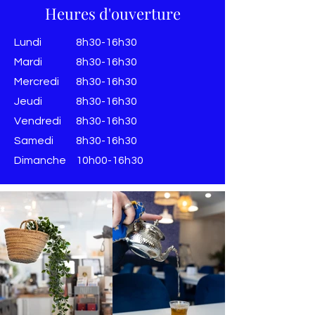
Heures d'ouverture
Lundi
8h30-16h30
Mardi
8h30-16h30
Mercredi
8h30-16h30
Jeudi
8h30-16h30
Vendredi
8h30-16h30
​​Samedi
8h30-16h30
​Dimanche
10h00-16h30