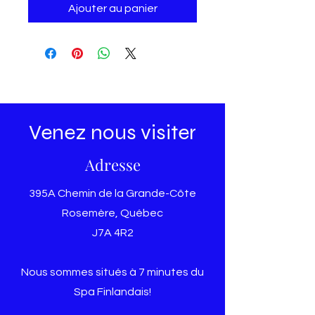
Ajouter au panier
Venez nous visiter
Adresse
395A Chemin de la Grande-Côte
Rosemère, Québec
J7A 4R2
Nous sommes situés à 7 minutes du
Spa Finlandais!