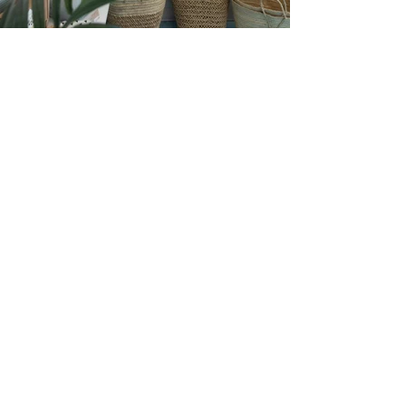
Infolettre
Restez à l'affût de toutes les
nouveautés de Maison Majorelle
Courriel
Rejoindre
Parlez-nous