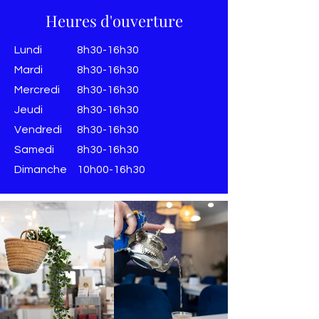
Heures d'ouverture
Lundi
8h30-16h30
Mardi
8h30-16h30
Mercredi
8h30-16h30
Jeudi
8h30-16h30
Vendredi
8h30-16h30
​​Samedi
8h30-16h30
​Dimanche
10h00-16h30