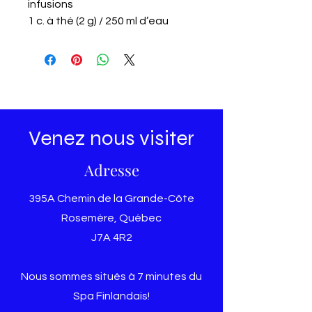
infusions
1 c. à thé (2 g) / 250 ml d’eau
Venez nous visiter
Adresse
395A Chemin de la Grande-Côte
Rosemère, Québec
J7A 4R2
Nous sommes situés à 7 minutes du
Spa Finlandais!