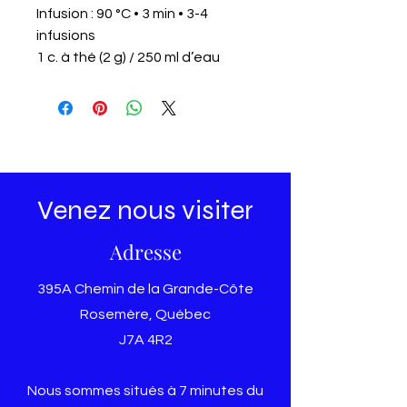
Infusion : 90 °C • 3 min • 3-4
infusions
1 c. à thé (2 g) / 250 ml d’eau
Venez nous visiter
Adresse
395A Chemin de la Grande-Côte
Rosemère, Québec
J7A 4R2
Nous sommes situés à 7 minutes du