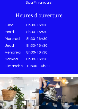
Spa Finlandais!
Heures d'ouverture
Lundi
8h30-16h30
Mardi
8h30-16h30
Mercredi
8h30-16h30
Jeudi
8h30-16h30
Vendredi
8h30-16h30
​​Samedi
8h30-16h30
​Dimanche
10h00-16h30