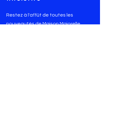
Restez à l'affût de toutes les
nouveautés de Maison Majorelle
Courriel
Rejoindre
Parlez-nous
514.565.8433
450.621.1000
info@maisonmajorelle.ca