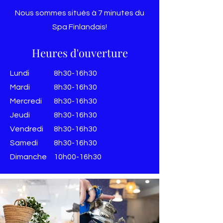
Nous sommes situés à 7 minutes du
Spa Finlandais!
Heures d'ouverture
Lundi
8h30-16h30
Mardi
8h30-16h30
Mercredi
8h30-16h30
Jeudi
8h30-16h30
Vendredi
8h30-16h30
​​Samedi
8h30-16h30
​Dimanche
10h00-16h30