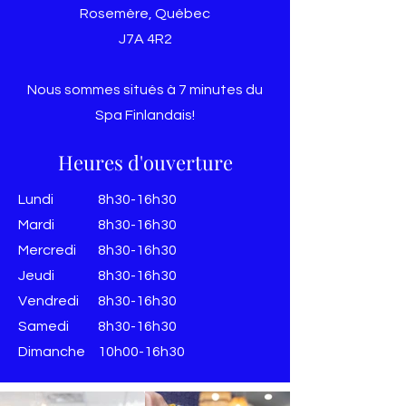
Rosemère, Québec
J7A 4R2
Nous sommes situés à 7 minutes du
Spa Finlandais!
Heures d'ouverture
Lundi
8h30-16h30
Mardi
8h30-16h30
Mercredi
8h30-16h30
Jeudi
8h30-16h30
Vendredi
8h30-16h30
​​Samedi
8h30-16h30
​Dimanche
10h00-16h30