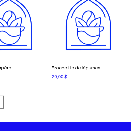
apéro
Brochette de légumes
Prix
20,00 $