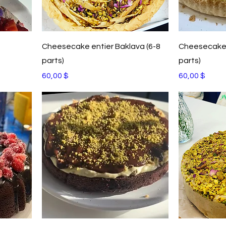
Cheesecake entier Baklava (6-8
Cheesecake e
parts)
parts)
Prix
Prix
60,00 $
60,00 $