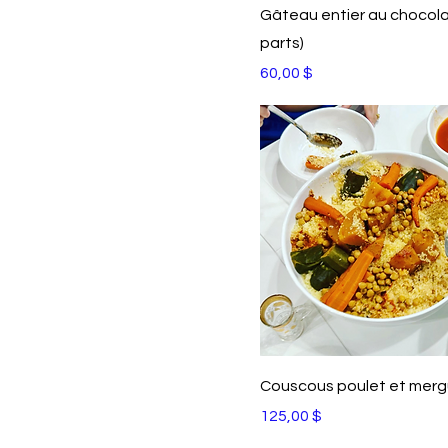
Gâteau entier au chocola
parts)
Prix
60,00 $
Couscous poulet et mer
Prix
125,00 $