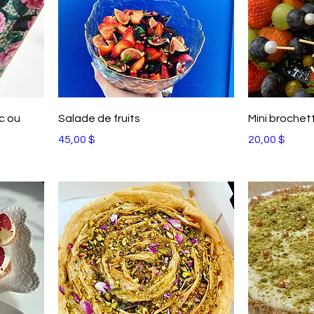
c ou
Salade de fruits
Mini brochett
Prix
Prix
45,00 $
20,00 $