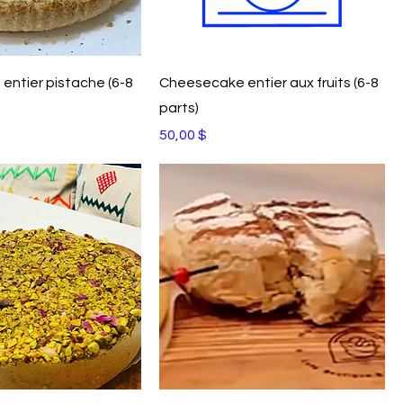
ntier pistache (6-8
Cheesecake entier aux fruits (6-8
parts)
Prix
50,00 $