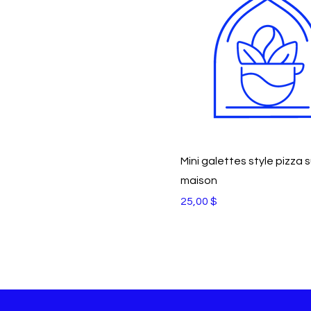
Mini galettes style pizza s
maison
Prix
25,00 $